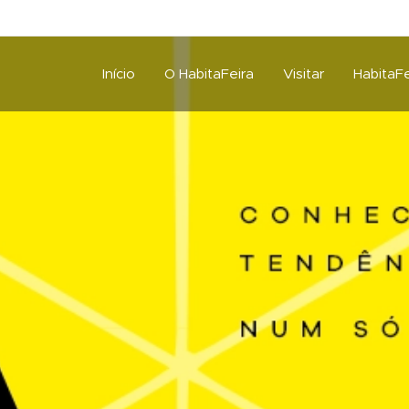
Início
O HabitaFeira
Visitar
HabitaFe