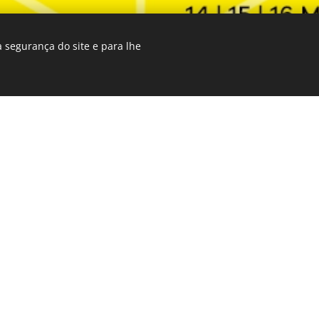
 segurança do site e para lhe
FAQ's
onde decorrerá o HabitaFeira?
orrerá a 14, 15 e 16 de março de 2025, no Europarque em S