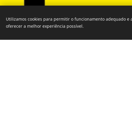
Utilizamos cookies para permitir o funcionamento adequado e a
oferecer a melhor experiência possível.
1. Quando e 
O HabitaFeira dec