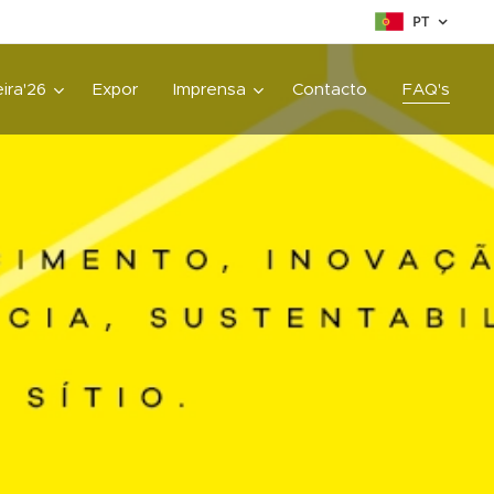
PT
ira'26
Expor
Imprensa
Contacto
FAQ's