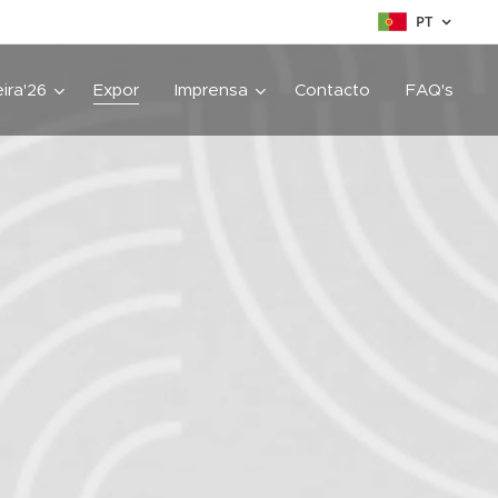
PT
ira'26
Expor
Imprensa
Contacto
FAQ's