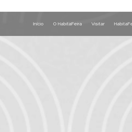
Início
O HabitaFeira
Visitar
HabitaFe