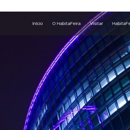
Início
O HabitaFeira
Visitar
HabitaFe