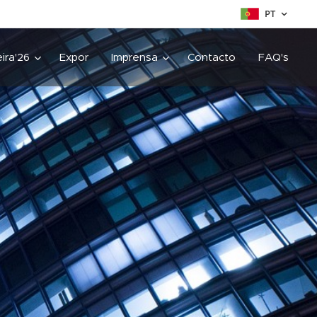
PT
ira'26
Expor
Imprensa
Contacto
FAQ's